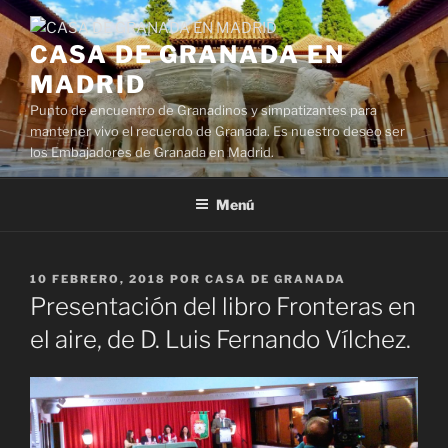
Saltar
al
CASA DE GRANADA EN
contenido
MADRID
Punto de encuentro de Granadinos y simpatizantes para
mantener vivo el recuerdo de Granada. Es nuestro deseo ser
los Embajadores de Granada en Madrid.
Menú
PUBLICADO
10 FEBRERO, 2018
POR
CASA DE GRANADA
EL
Presentación del libro Fronteras en
el aire, de D. Luis Fernando Vílchez.