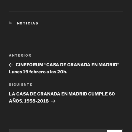
CATEGORÍAS
NOTICIAS
Navegación
Entrada
ANTERIOR
de
anterior:
CINEFORUM “CASA DE GRANADA EN MADRID”
entradas
Lunes 19 febrero a las 20h.
Siguiente
SIGUIENTE
entrada
LA CASA DE GRANADA EN MADRID CUMPLE 60
AÑOS. 1958-2018