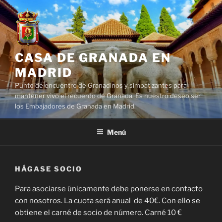
Saltar
al
contenido
CASA DE GRANADA EN
MADRID
Punto de encuentro de Granadinos y simpatizantes para
mantener vivo el recuerdo de Granada. Es nuestro deseo ser
los Embajadores de Granada en Madrid.
Menú
HÁGASE SOCIO
Para asociarse únicamente debe ponerse en contacto
con nosotros. La cuota será anual de 40€. Con ello se
obtiene el carné de socio de número. Carné 10 €