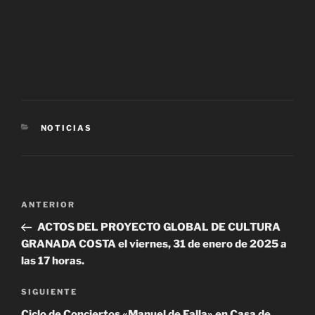
CATEGORÍAS
NOTICIAS
Navegación
Entrada
ANTERIOR
de
anterior:
ACTOS DEL PROYECTO GLOBAL DE CULTURA
entradas
GRANADA COSTA el viernes, 31 de enero de 2025 a
las 17 horas.
Siguiente
SIGUIENTE
entrada
Ciclo de Conciertos «Manuel de Falla» en Casa de