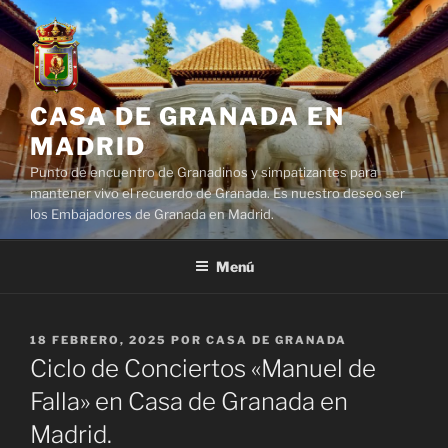
Saltar
al
contenido
CASA DE GRANADA EN
MADRID
Punto de encuentro de Granadinos y simpatizantes para
mantener vivo el recuerdo de Granada. Es nuestro deseo ser
los Embajadores de Granada en Madrid.
Menú
PUBLICADO
18 FEBRERO, 2025
POR
CASA DE GRANADA
EL
Ciclo de Conciertos «Manuel de
Falla» en Casa de Granada en
Madrid.