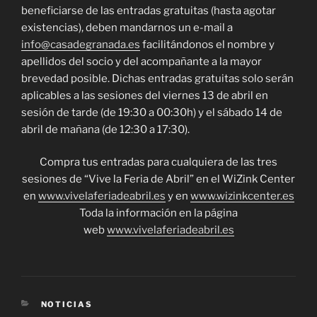
beneficiarse de las entradas gratuitas (hasta agotar
existencias), deben mandarnos un e-mail a
info@casadegranada.es
facilitándonos el nombre y
apellidos del socio y del acompañante a la mayor
brevedad posible. Dichas entradas gratuitas solo serán
aplicables a las sesiones del viernes 13 de abril en
sesión de tarde (de 19:30 a 00:30h) y el sábado 14 de
abril de mañana (de 12:30 a 17:30).
Compra tus entradas para cualquiera de las tres
sesiones de “Vive la Feria de Abril” en el WiZink Center
en
www.vivelaferiadeabril.es
y en
www.wizinkcenter.es
Toda la información en la página
web
www.vivelaferiadeabril.es
CATEGORÍAS
NOTICIAS