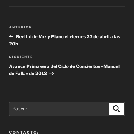
Navegación
Entrada
ANTERIOR
de
anterior:
Recital de Voz y Piano el viernes 27 de abril a las
entradas
20h.
Siguiente
SIGUIENTE
entrada
Avance Primavera del Ciclo de Conciertos «Manuel
de Falla» de 2018
Buscar
Buscar
por:
CONTACTO: