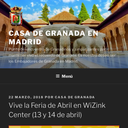
Saltar
al
contenido
CASA DE GRANADA EN
MADRID
Punto de encuentro de Granadinos y simpatizantes para
mantener vivo el recuerdo de Granada. Es nuestro deseo ser
los Embajadores de Granada en Madrid.
Menú
PUBLICADO
22 MARZO, 2018
POR
CASA DE GRANADA
EL
Vive la Feria de Abril en WiZink
Center (13 y 14 de abril)