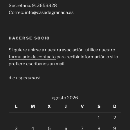
Secretaría: 913653328
Correo: info@casadegranada.es
HACERSE SOCIO
Si quiere unirse a nuestra asociación, utilice nuestro
formulario de contacto
para recibir información o si lo
prefiere escríbanos un mail.
¡Le esperamos!
agosto 2026
L
M
X
J
V
S
D
1
2
3
4
5
6
7
8
9