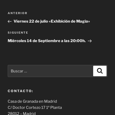
Navegación
Entrada
ANTERIOR
de
anterior:
entradas
Siguiente
SIGUIENTE
entrada
Miércoles 14 de Septiembre a las 20:00h.
Buscar
Buscar
por:
CONTACTO:
Casa de Granada en Madrid
C/ Doctor Cortezo 17 1ª Planta
28012 – Madrid