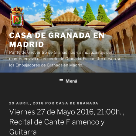
Saltar
al
contenido
CASA DE GRANADA EN
MADRID
Punto de encuentro de Granadinos y simpatizantes para
mantener vivo el recuerdo de Granada. Es nuestro deseo ser
los Embajadores de Granada en Madrid.
Menú
PUBLICADO
29 ABRIL, 2016
POR
CASA DE GRANADA
EL
Viernes 27 de Mayo 2016, 21:00h. ,
Recital de Cante Flamenco y
Guitarra