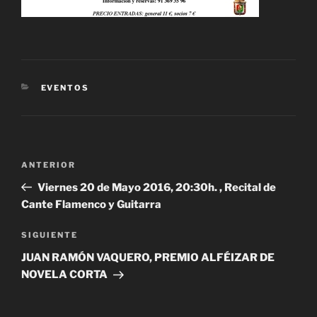
CATEGORÍAS
EVENTOS
Navegación
Entrada
ANTERIOR
de
anterior:
Viernes 20 de Mayo 2016, 20:30h. , Recital de
entradas
Cante Flamenco y Guitarra
Siguiente
SIGUIENTE
entrada
JUAN RAMÓN VAQUERO, PREMIO ALFÉIZAR DE
NOVELA CORTA