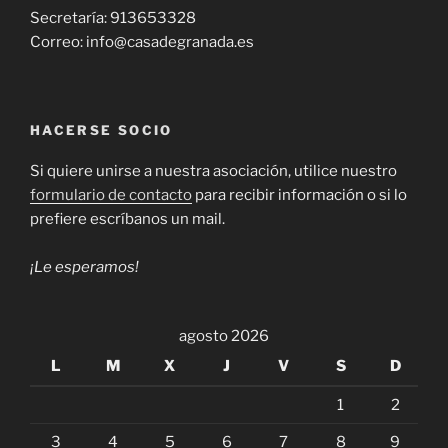
Secretaría: 913653328
Correo: info@casadegranada.es
HACERSE SOCIO
Si quiere unirse a nuestra asociación, utilice nuestro
formulario de contacto
para recibir información o si lo
prefiere escríbanos un mail.
¡Le esperamos!
agosto 2026
L
M
X
J
V
S
D
1
2
3
4
5
6
7
8
9