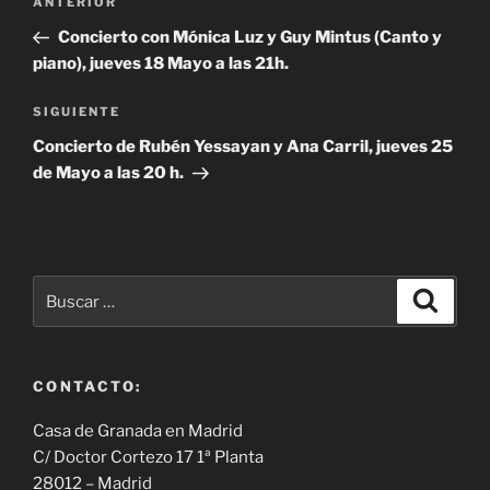
Entrada
ANTERIOR
de
anterior:
Concierto con Mónica Luz y Guy Mintus (Canto y
entradas
piano), jueves 18 Mayo a las 21h.
Siguiente
SIGUIENTE
entrada
Concierto de Rubén Yessayan y Ana Carril, jueves 25
de Mayo a las 20 h.
Buscar
Buscar
por:
CONTACTO:
Casa de Granada en Madrid
C/ Doctor Cortezo 17 1ª Planta
28012 – Madrid