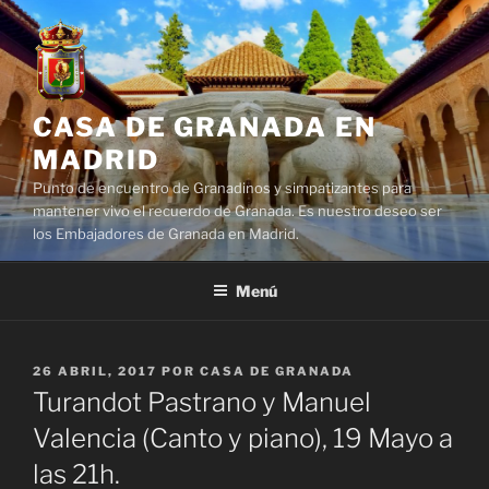
Saltar
al
contenido
CASA DE GRANADA EN
MADRID
Punto de encuentro de Granadinos y simpatizantes para
mantener vivo el recuerdo de Granada. Es nuestro deseo ser
los Embajadores de Granada en Madrid.
Menú
PUBLICADO
26 ABRIL, 2017
POR
CASA DE GRANADA
EL
Turandot Pastrano y Manuel
Valencia (Canto y piano), 19 Mayo a
las 21h.