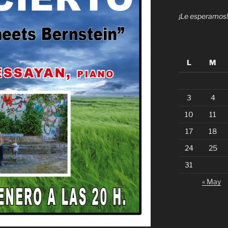
¡Le esperamos!
L
M
3
4
10
11
17
18
24
25
31
« May