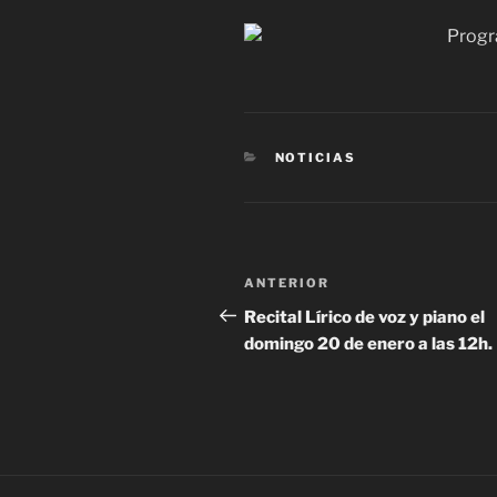
CATEGORÍAS
NOTICIAS
Navegación
Entrada
ANTERIOR
de
anterior:
Recital Lírico de voz y piano el
domingo 20 de enero a las 12h.
entradas