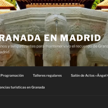
GRANADA EN MADRID
nos y simpatizantes para mantener vivo el recuerdo de Grana
adrid.
Programación
Talleres regulares
Salón de Actos «Ángel 
encias turísticas en Granada