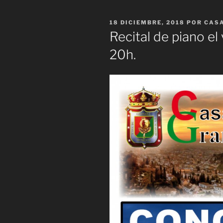
PUBLICADO
18 DICIEMBRE, 2018
POR
CASA
EL
Recital de piano el
20h.