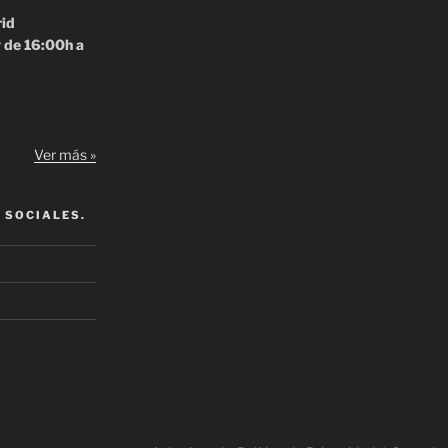
rid
y de 16:00h a
Ver más »
 SOCIALES.