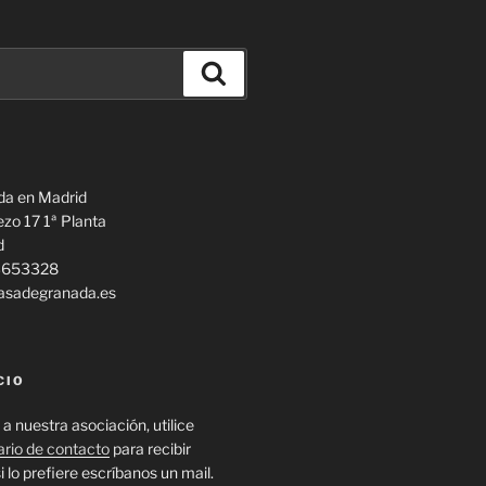
Buscar
da en Madrid
ezo 17 1ª Planta
d
13653328
casadegranada.es
CIO
 a nuestra asociación, utilice
ario de contacto
para recibir
i lo prefiere escríbanos un mail.