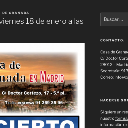
 DE GRANADA
Buscar
 viernes 18 de enero a las
por:
CONTACTO:
Casa de Grana
C/ Doctor Cort
28012 – Madri
Secretaría: 9
Correo: info@
HACERSE SO
Si quiere unirse
nuestro
formul
información o s