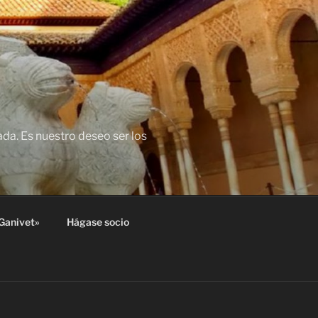
da. Es nuestro deseo ser los
Ganivet»
Hágase socio