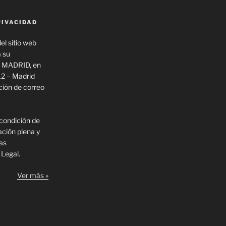
RIVACIDAD
el sitio web
a su
 MADRID, en
12 – Madrid
ión de correo
 condición de
ación plena y
las
 Legal.
Ver más »