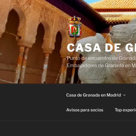
Saltar
al
contenido
CASA DE 
Punto de encuentro de Granadi
Embajadores de Granada en M
Casa de Granada en Madrid
Avisos para socios
Top experi