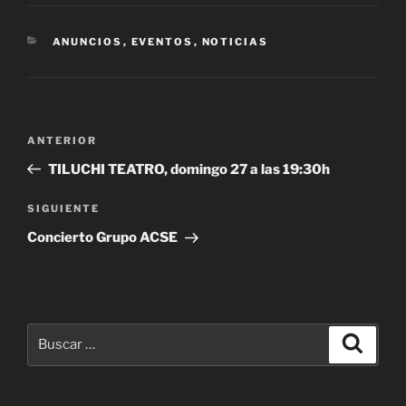
CATEGORÍAS
ANUNCIOS
,
EVENTOS
,
NOTICIAS
Navegación
Entrada
ANTERIOR
de
anterior:
TILUCHI TEATRO, domingo 27 a las 19:30h
entradas
Siguiente
SIGUIENTE
entrada
Concierto Grupo ACSE
Buscar
Buscar
por: