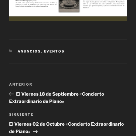
CATEGORÍAS
ANUNCIOS
,
EVENTOS
Navegación
Entrada
ANTERIOR
de
anterior:
El Viernes 18 de Septiembre «Concierto
entradas
Siguiente
SIGUIENTE
entrada
El Viernes 02 de Octubre «Concierto Extraordinario