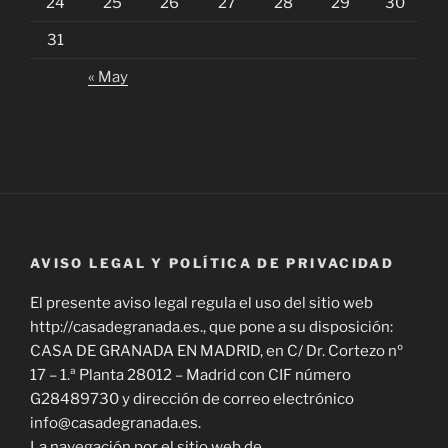
24
25
26
27
28
29
30
31
« May
AVISO LEGAL Y POLÍTICA DE PRIVACIDAD
El presente aviso legal regula el uso del sitio web
http://casadegranada.es., que pone a su disposición:
CASA DE GRANADA EN MADRID, en C/ Dr. Cortezo nº
17 – 1.ª Planta 28012 – Madrid con CIF número
G28489730 y dirección de correo electrónico
info@casadegranada.es.
La navegación por el sitio web de