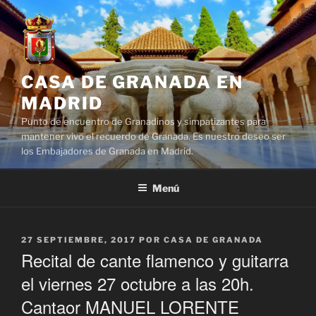
Saltar
al
contenido
CASA DE GRANADA EN
MADRID
Punto de encuentro de Granadinos y simpatizantes para
mantener vivo el recuerdo de Granada. Es nuestro deseo ser
los Embajadores de Granada en Madrid.
Menú
PUBLICADO
27 SEPTIEMBRE, 2017
POR
CASA DE GRANADA
EL
Recital de cante flamenco y guitarra
el viernes 27 octubre a las 20h.
Cantaor MANUEL LORENTE