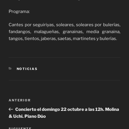
Programa:
Cantes por seguiriyas, soleares, soleares por bulerías,
fandangos, malagueñas, granainas, media granaina,
tangos, tientos, jaberas, saetas, martinetes y bulerías.
CATEGORÍAS
NOTICIAS
Navegación
Entrada
ANTERIOR
de
anterior:
Concierto el domingo 22 octubre a las 12h. Molina
entradas
& Uchi. Piano Dúo
SIGUIENTE