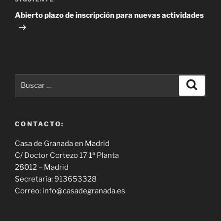
Siguiente
entrada
Abierto plazo de inscripción para nuevas actividades
Buscar
Buscar
por:
CONTACTO:
Casa de Granada en Madrid
C/ Doctor Cortezo 17 1ª Planta
28012 – Madrid
Secretaría: 913653328
Correo: info@casadegranada.es