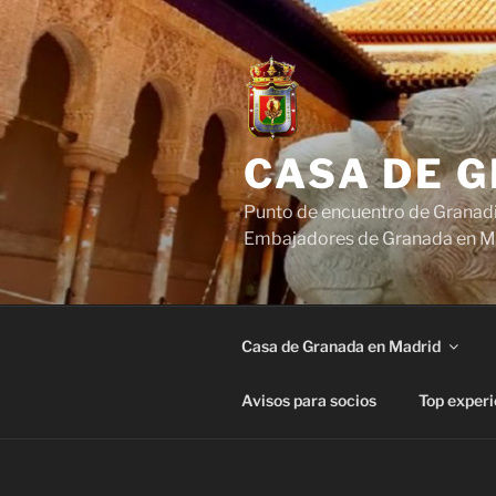
Saltar
al
contenido
CASA DE 
Punto de encuentro de Granadi
Embajadores de Granada en M
Casa de Granada en Madrid
Avisos para socios
Top experi