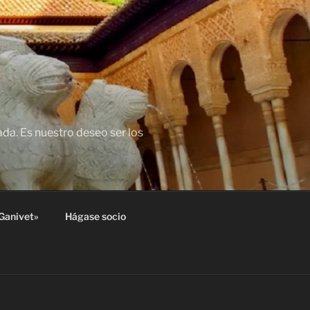
da. Es nuestro deseo ser los
Ganivet»
Hágase socio