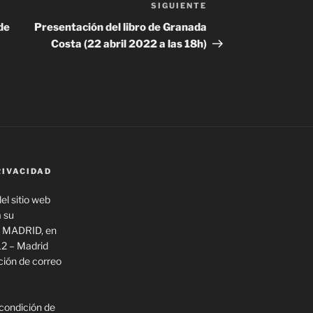
SIGUIENTE
Siguiente
entrada
de
Presentación del libro de Granada
Costa (22 abril 2022 a las 18h)
RIVACIDAD
el sitio web
a su
 MADRID, en
12 – Madrid
ión de correo
 condición de