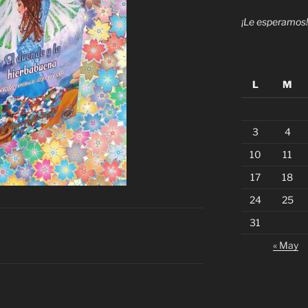
¡Le esperamos!
L
M
3
4
10
11
17
18
24
25
31
« May