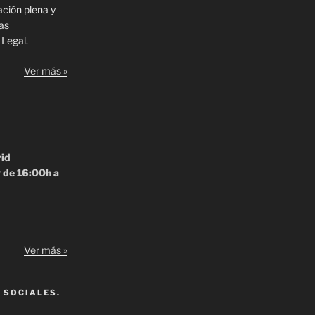
ación plena y
las
 Legal.
Ver más »
rid
y de 16:00h a
Ver más »
 SOCIALES.