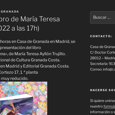
 GRANADA
Buscar
ibro de María Teresa
por:
22 a las 17h)
CONTACTO:
7 horas en Casa de Granada en Madrid, se
Casa de Grana
 presentación del libro
C/ Doctor Cort
a», de María Teresa Ayllón Trujillo.
28012 – Madri
cional de Cultura Granada Costa.
Secretaría: 9
en Madrid y Editorial Granada Costa.
Correo: info@
rtezo 17, 1. ª planta
 muy reducido.
HACERSE SO
Si quiere unirse
nuestro
formul
información o s