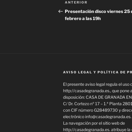
Navegación
Entrada
ANTERIOR
de
anterior:
Presentación disco viernes 25 
febrero a las 19h
entradas
AVISO LEGAL Y POLÍTICA DE P
El presente aviso legal regula el uso d
http://casadegranada.es., que pone 
disposición: CASA DE GRANADA EN
C/ Dr. Cortezo nº 17 – 1.ª Planta 280
con CIF número G28489730 y direcc
electrónico info@casadegranada.es.
La navegación por el sitio web de
http://casadegranada.es. atribuye la