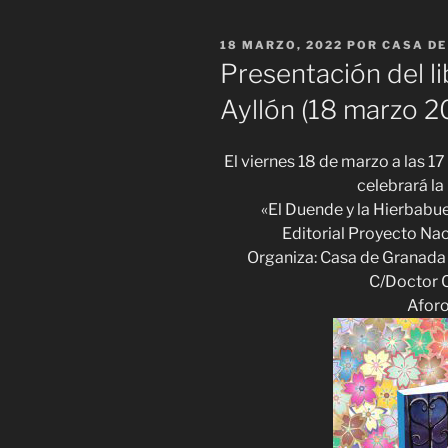
PUBLICADO
18 MARZO, 2022
POR
CASA DE
EL
Presentación del l
Ayllón (18 marzo 20
El viernes 18 de marzo a las 1
celebrará la
«El Duende y la Hierbabuen
Editorial Proyecto Na
Organiza: Casa de Granada 
C/Doctor Co
Aforo