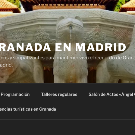
GRANADA EN MADRID
nos y simpatizantes para mantener vivo el recuerdo de Grana
adrid.
Programación
Talleres regulares
Salón de Actos «Ángel 
encias turísticas en Granada