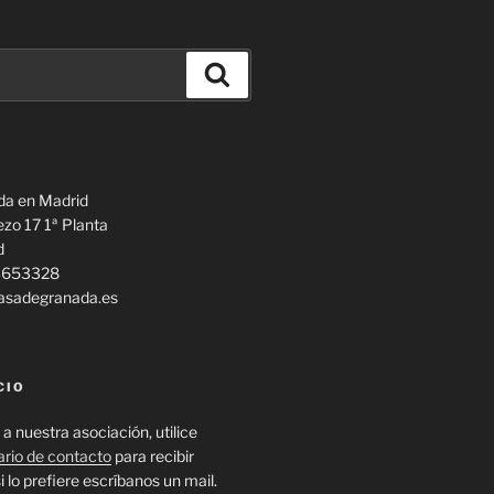
Buscar
da en Madrid
ezo 17 1ª Planta
d
13653328
casadegranada.es
CIO
 a nuestra asociación, utilice
ario de contacto
para recibir
i lo prefiere escríbanos un mail.