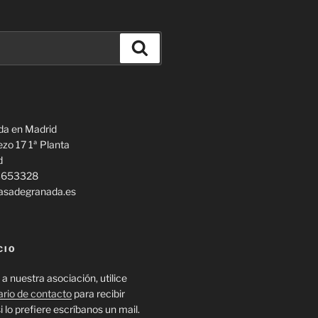
Buscar
da en Madrid
ezo 17 1ª Planta
d
13653328
casadegranada.es
CIO
 a nuestra asociación, utilice
ario de contacto
para recibir
i lo prefiere escríbanos un mail.