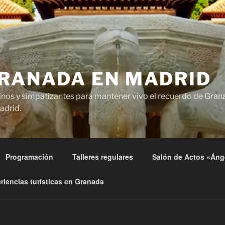
GRANADA EN MADRID
nos y simpatizantes para mantener vivo el recuerdo de Grana
adrid.
Programación
Talleres regulares
Salón de Actos «Áng
riencias turísticas en Granada