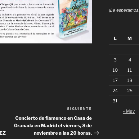
¡Le esperamos
L
M
3
4
10
11
17
18
24
25
31
SIGUIENTE
Siguiente
« May
entrada
Concierto de flamenco en Casa de
Granada en Madrid el viernes, 8 de
EZ
noviembre a las 20 horas.