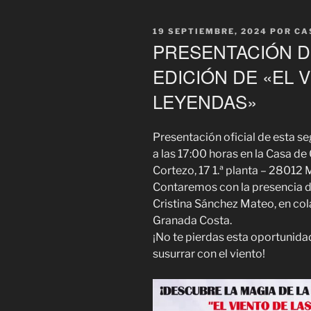
PUBLICADO
19 SEPTIEMBRE, 2024
POR
CA
EL
PRESENTACIÓN D
EDICIÓN DE «EL 
LEYENDAS»
Presentación oficial de esta s
a las 17:00 horas en la Casa de
Cortezo, 17 1.ª planta – 28012 
Contaremos con la presencia del
Cristina Sánchez Mateo, en col
Granada Costa.
¡No te pierdas esta oportunida
susurrar con el viento!