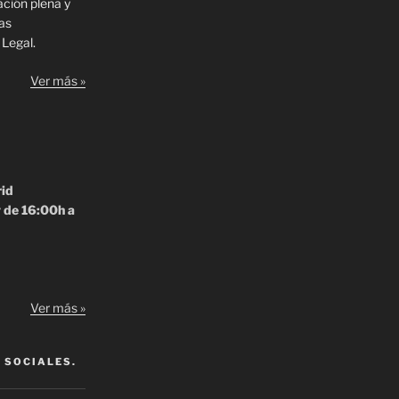
ación plena y
las
 Legal.
Ver más »
rid
y de 16:00h a
Ver más »
 SOCIALES.