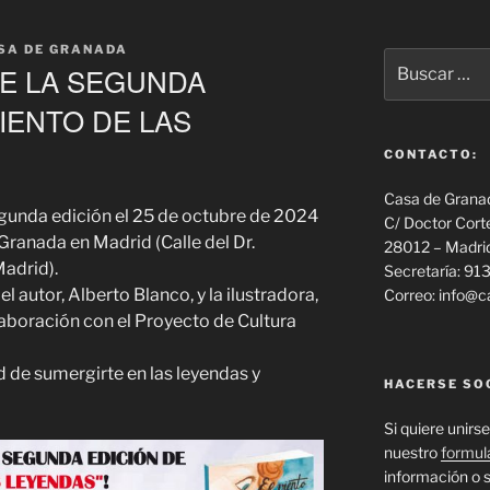
SA DE GRANADA
Buscar
E LA SEGUNDA
por:
VIENTO DE LAS
CONTACTO:
Casa de Grana
egunda edición el 25 de octubre de 2024
C/ Doctor Cort
 Granada en Madrid (Calle del Dr.
28012 – Madri
Madrid).
Secretaría: 9
 autor, Alberto Blanco, y la ilustradora,
Correo: info@
aboración con el Proyecto de Cultura
d de sumergirte en las leyendas y
HACERSE SO
Si quiere unirse
nuestro
formul
información o s