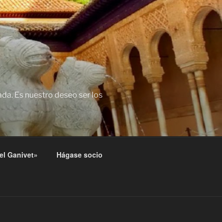
da. Es nuestro deseo ser los
el Ganivet»
Hágase socio