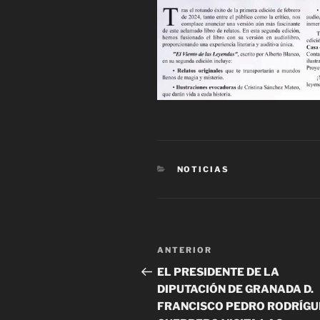
CATEGORÍAS
NOTICIAS
Navegación
Entrada
ANTERIOR
de
anterior:
EL PRESIDENTE DE LA
entradas
DIPUTACIÓN DE GRANADA D.
FRANCISCO PEDRO RODRÍGU