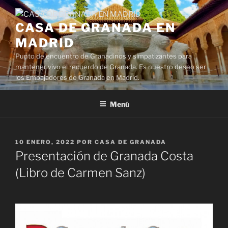
Saltar
al
CASA DE GRANADA EN
contenido
MADRID
Punto de encuentro de Granadinos y simpatizantes para
mantener vivo el recuerdo de Granada. Es nuestro deseo ser
los Embajadores de Granada en Madrid.
Menú
PUBLICADO
10 ENERO, 2022
POR
CASA DE GRANADA
EL
Presentación de Granada Costa
(Libro de Carmen Sanz)