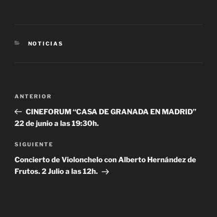
CATEGORÍAS
NOTICIAS
Navegación
Entrada
ANTERIOR
de
anterior:
CINEFORUM “CASA DE GRANADA EN MADRID”
entradas
22 de junio a las 19:30h.
Siguiente
SIGUIENTE
entrada
Concierto de Violonchelo con Alberto Hernández de
Frutos. 2 Julio a las 12h.