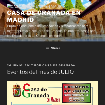
Saltar
al
CASA DE GRANADA EN
contenido
MADRID
Punto de encuentro de Granadinos y simpatizantes para
mantener vivo el recuerdo de Granada. Es nuestro deseo ser
los Embajadores de Granada en Madrid.
Menú
PUBLICADO
24 JUNIO, 2017
POR
CASA DE GRANADA
EL
Eventos del mes de JULIO