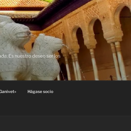
da. Es nuestro deseo ser los
Ganivet»
Hágase socio