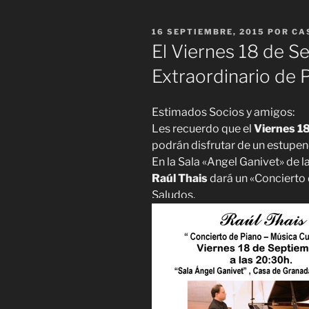
PUBLICADO
16 SEPTIEMBRE, 2015
POR
CA
EL
El Viernes 18 de S
Estimados Socios y amigos:
Les recuerdo que el
Viernes 18
podrán disfrutar de un estupen
En la Sala «Angel Ganivet» de 
Raúl Thais
dará un «Concierto
Saludos.