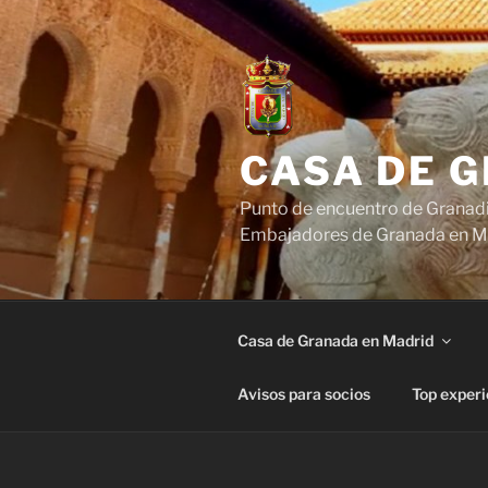
Saltar
al
contenido
CASA DE 
Punto de encuentro de Granadi
Embajadores de Granada en M
Casa de Granada en Madrid
Avisos para socios
Top experi