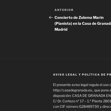
Navegación
Entrada
ANTERIOR
de
anterior:
Concierto de Zulema Marín
(Pianista) en la Casa de Granad
entradas
Madrid
AVISO LEGAL Y POLÍTICA DE P
El presente aviso legal regula el uso d
http://casadegranada.es., que pone 
disposición: CASA DE GRANADA EN
C/ Dr. Cortezo nº 17 – 1.ª Planta 280
con CIF número G28489730 y direcc