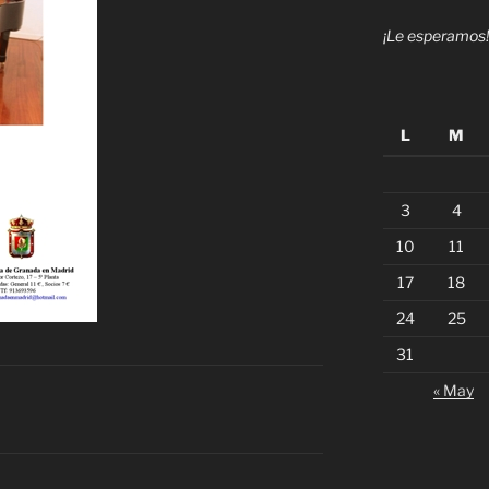
¡Le esperamos!
L
M
3
4
10
11
17
18
24
25
31
« May