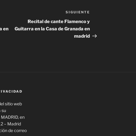
SIGUIENTE
Siguiente
entrada
Recital de cante Flamenco y
a en
Guitarra en la Casa de Granada en
madrid
RIVACIDAD
el sitio web
a su
 MADRID, en
12 – Madrid
ión de correo