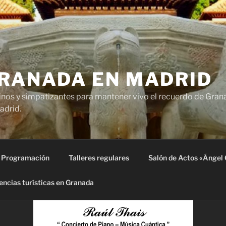
GRANADA EN MADRID
nos y simpatizantes para mantener vivo el recuerdo de Grana
adrid.
Programación
Talleres regulares
Salón de Actos «Ángel 
encias turísticas en Granada