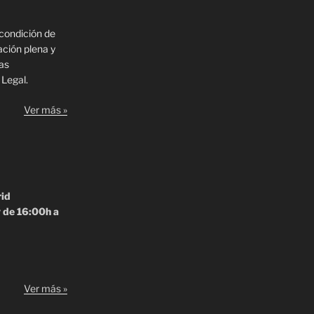
 condición de
ación plena y
las
 Legal.
Ver más »
rid
y de 16:00h a
Ver más »