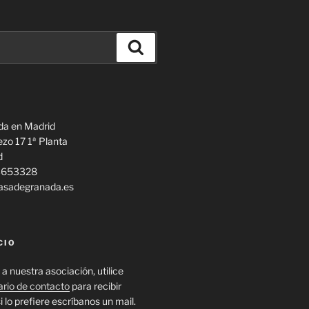
Buscar
da en Madrid
ezo 17 1ª Planta
d
13653328
casadegranada.es
CIO
 a nuestra asociación, utilice
ario de contacto
para recibir
i lo prefiere escríbanos un mail.