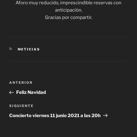
Aforo muy reducido, imprescindible reservas con
anticipación.
Gracias por compartir.
CATEGORÍAS
NOTICIAS
Navegación
Entrada
ANTERIOR
de
anterior:
Feliz Navidad
entradas
Siguiente
SIGUIENTE
entrada
Concierto viernes 11 junio 2021 a las 20h