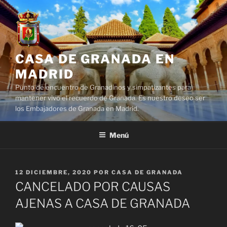
Saltar
al
contenido
CASA DE GRANADA EN
MADRID
Punto de encuentro de Granadinos y simpatizantes para
mantener vivo el recuerdo de Granada. Es nuestro deseo ser
los Embajadores de Granada en Madrid.
Menú
PUBLICADO
12 DICIEMBRE, 2020
POR
CASA DE GRANADA
EL
CANCELADO POR CAUSAS
AJENAS A CASA DE GRANADA