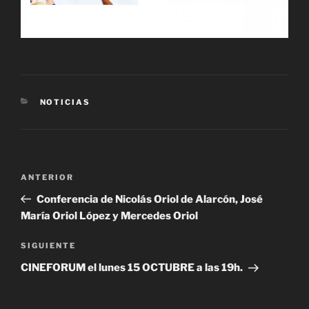
CATEGORÍAS
NOTICIAS
Navegación
Entrada
ANTERIOR
de
anterior:
Conferencia de Nicolás Oriol de Alarcón, José
entradas
María Oriol López y Mercedes Oriol
Siguiente
SIGUIENTE
entrada
CINEFORUM el lunes 15 OCTUBRE a las 19h.