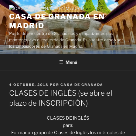
Saltar
al
CASA DE GRANADA EN
contenido
MADRID
Punto de encuentro de Granadinos y simpatizantes para
mantener vivo el recuerdo de Granada. Es nuestro deseo ser
los Embajadores de Granada en Madrid.
Menú
PUBLICADO
4 OCTUBRE, 2018
POR
CASA DE GRANADA
EL
CLASES DE INGLÉS (se abre el
plazo de INSCRIPCIÓN)
CLASES DE INGLÉS
para:
Formar un grupo de Clases de Inglés los miércoles de