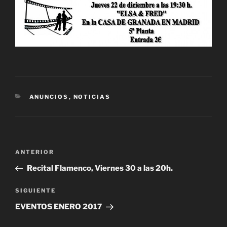
CATEGORÍAS
ANUNCIOS
,
NOTICIAS
Navegación
Entrada
ANTERIOR
de
anterior:
Recital Flamenco, Viernes 30 a las 20h.
entradas
Siguiente
SIGUIENTE
entrada
EVENTOS ENERO 2017