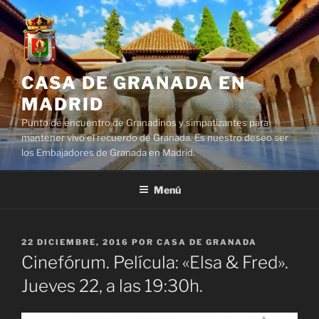
Saltar
al
contenido
CASA DE GRANADA EN
MADRID
Punto de encuentro de Granadinos y simpatizantes para
mantener vivo el recuerdo de Granada. Es nuestro deseo ser
los Embajadores de Granada en Madrid.
Menú
PUBLICADO
22 DICIEMBRE, 2016
POR
CASA DE GRANADA
EL
Cinefórum. Película: «Elsa & Fred».
Jueves 22, a las 19:30h.