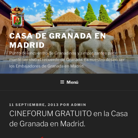
Saltar
al
contenido
CASA DE GRANADA EN
MADRID
Punto de encuentro de Granadinos y simpatizantes para
mantener vivo el recuerdo de Granada. Es nuestro deseo ser
los Embajadores de Granada en Madrid.
Menú
PUBLICADO
11 SEPTIEMBRE, 2013
POR
ADMIN
EL
CINEFORUM GRATUITO en la Casa
de Granada en Madrid.