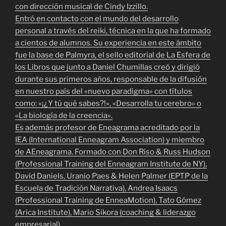
con dirección musical de Cindy Izzillo.
Entró en contacto con el mundo del desarrollo
personal a través del reiki, técnica en la que ha formado
a cientos de alumnos. Su experiencia en este ámbito
fue la base de Palmyra, el sello editorial de La Esfera de
los Libros que junto a Daniel Chumillas creó y dirigió
durante sus primeros años, responsable de la difusión
en nuestro país del «nuevo paradigma» con títulos
como: «¡¿Y tú qué sabes?!», «Desarrolla tu cerebro» o
«La biología de la creencia».
Es además profesor de Eneagrama acreditado por la
IEA (International Enneagram Association) y miembro
de AEneagrama. Formado con Don Riso & Russ Hudson
(Professional Training del Enneagram Institute de NY),
David Daniels, Uranio Paes & Helen Palmer (EPTP de la
Escuela de Tradición Narrativa), Andrea Isaacs
(Professional Training de EnneaMotion), Tato Gómez
(Arica Institute), Mario Sikora (coaching & liderazgo
empresarial).