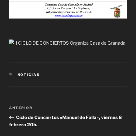
CATEGORÍAS
NOTICIAS
Navegación
Entrada
ANTERIOR
de
anterior:
Ciclo de Conciertos «Manuel de Falla», viernes 8
entradas
febrero 20h.