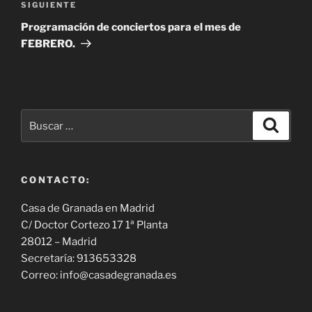
Siguiente
SIGUIENTE
entrada
Programación de conciertos para el mes de
FEBRERO.
Buscar
Buscar
por:
CONTACTO:
Casa de Granada en Madrid
C/ Doctor Cortezo 17 1ª Planta
28012 – Madrid
Secretaría: 913653328
Correo: info@casadegranada.es