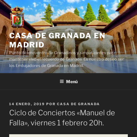
Saltar
al
contenido
CASA DE GRANADA EN
MADRID
Punto de encuentro de Granadinos y simpatizantes para
mantener vivo el recuerdo de Granada. Es nuestro deseo ser
los Embajadores de Granada en Madrid.
Menú
PUBLICADO
14 ENERO, 2019
POR
CASA DE GRANADA
EL
Ciclo de Conciertos «Manuel de
Falla», viernes 1 febrero 20h.