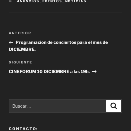
CATEGORÍAS
ANUNCIOS
,
EVENTOS
,
NOTICIAS
Navegación
Entrada
ANTERIOR
de
anterior:
Programación de conciertos para el mes de
entradas
DICIEMBRE.
Siguiente
SIGUIENTE
entrada
CINEFORUM 10 DICIEMBRE a las 19h.
Buscar
Buscar
por:
CONTACTO: