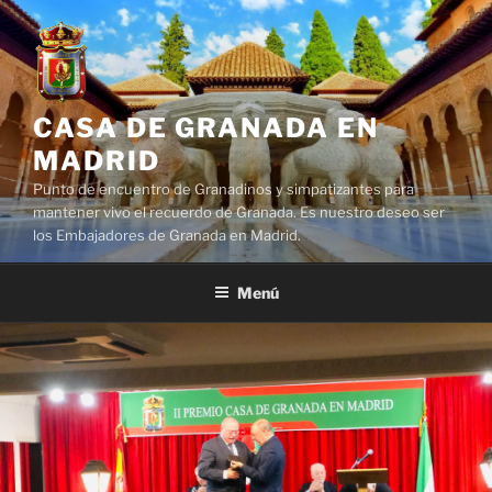
Saltar
al
contenido
CASA DE GRANADA EN
MADRID
Punto de encuentro de Granadinos y simpatizantes para
mantener vivo el recuerdo de Granada. Es nuestro deseo ser
los Embajadores de Granada en Madrid.
Menú