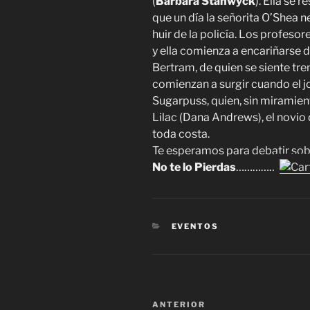
(
Barbara Stanwyck
). Ella se 
que un día la señorita O’Shea n
huir de la policía. Los profeso
y ella comienza a encariñarse d
Bertram, de quien se siente t
comienzan a surgir cuando el 
Sugarpuss, quien, sin miramien
Lilac (Dana Andrews), el novio d
toda costa.
Te esperamos para debatir sob
No te lo Pierdas
…………….
CATEGORÍAS
EVENTOS
Navegación
Entrada
ANTERIOR