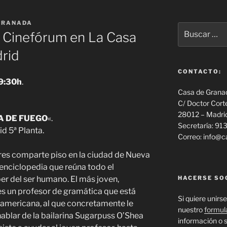
GRANADA
Buscar
 Cinefórum en La Casa
por:
CONTACTO:
9:30h
.
Casa de Grana
C/ Doctor Cort
28012 – Madri
A DE FUEGO
«.
Secretaría: 9
d 5ª Planta.
Correo: info@
res comparte piso en la ciudad de Nueva
 enciclopedia que reúna todo el
r del ser humano. El más joven,
HACERSE SO
 es un profesor de gramática que está
Si quiere unirse
 americana, al que concretamente le
nuestro
formul
hablar de la bailarina Sugarpuss O’Shea
información o s