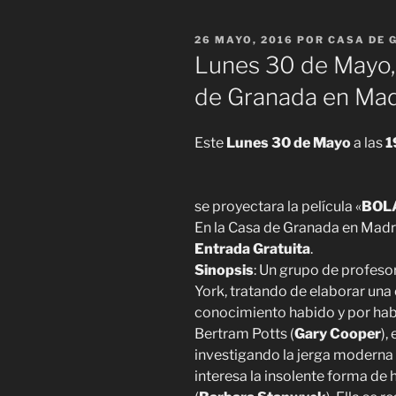
PUBLICADO
26 MAYO, 2016
POR
CASA DE 
EL
Lunes 30 de Mayo,
Este
Lunes 30
de Mayo
a las
1
se proyectara la película «
BOL
En la Casa de Granada en Madri
Entrada Gratuita
.
Sinopsis
: Un grupo de profeso
York, tratando de elaborar una
conocimiento habido y por habe
Bertram Potts (
Gary Cooper
),
investigando la jerga moderna
interesa la insolente forma de 