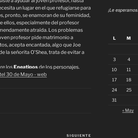
resiste a ayudar al joven profesor, hasta
ecesita un lugar en el que refugiarse para
¡Le esperamos
res, pronto, se enamoran de su feminidad,
e ellos, especialmente del profesor
remendamente atraída. Los problemas
joven profesor pide matrimonio a
L
M
tos, acepta encantada, algo que Joe
e la señorita O’Shea, trata de evitar a
3
4
re los
Eneatipos
de los personajes.
10
11
17
18
24
25
31
« May
SIGUIENTE
Siguiente