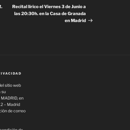
entrada
R.
Recital lírico el Viernes 3 de Junio a
las 20:30h. en la Casa de Granada
en Madrid
RIVACIDAD
el sitio web
a su
 MADRID, en
12 – Madrid
ión de correo
 condición de