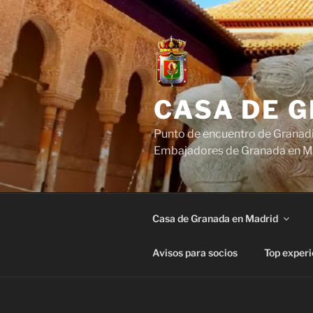
Saltar
al
contenido
CASA DE 
Punto de encuentro de Granadi
Embajadores de Granada en M
Casa de Granada en Madrid
Avisos para socios
Top experi