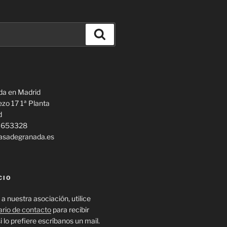
Buscar
da en Madrid
ezo 17 1ª Planta
d
13653328
casadegranada.es
CIO
 a nuestra asociación, utilice
ario de contacto
para recibir
i lo prefiere escríbanos un mail.