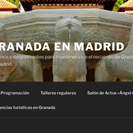
GRANADA EN MADRID
nos y simpatizantes para mantener vivo el recuerdo de Grana
adrid.
Programación
Talleres regulares
Salón de Actos «Ángel 
encias turísticas en Granada