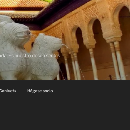
da. Es nuestro deseo ser los
Ganivet»
Hágase socio