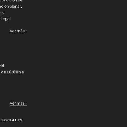
ación plena y
las
 Legal.
Ver más »
rid
y de 16:00h a
Ver más »
 SOCIALES.