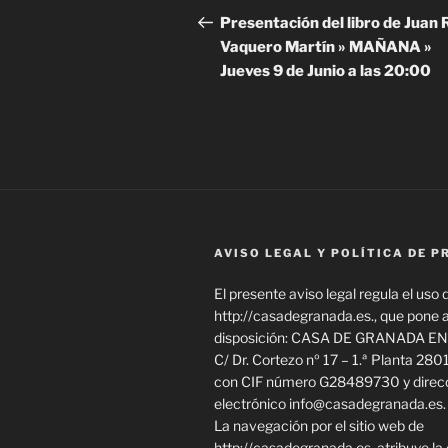
de
anterior:
Presentación del libro de Juan 
Vaquero Martín » MAÑANA »
entradas
Jueves 9 de Junio a las 20:00
AVISO LEGAL Y POLÍTICA DE P
El presente aviso legal regula el uso d
http://casadegranada.es., que pone 
disposición: CASA DE GRANADA EN
C/ Dr. Cortezo nº 17 – 1.ª Planta 280
con CIF número G28489730 y direcc
electrónico info@casadegranada.es.
La navegación por el sitio web de
http://casadegranada.es. atribuye la